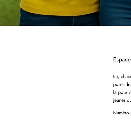
Espace 
Ici, chac
poser des
là pour v
jeunes d
Numéro d