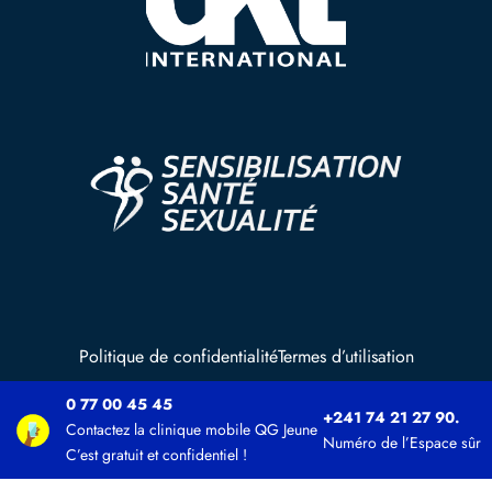
Politique de confidentialité
Termes d’utilisation
0 77 00 45 45
+241 74 21 27 90.
© Copyright UNFPA ALL RIGHTS RESERVED, 2025
Contactez la clinique mobile QG Jeune
Numéro de l’Espace sûr
C’est gratuit et confidentiel !