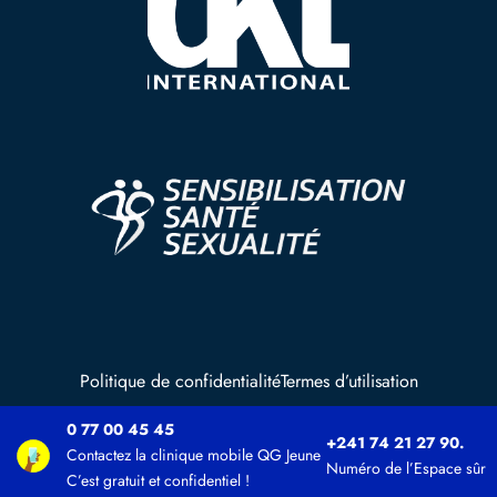
Politique de confidentialité
Termes d’utilisation
0 77 00 45 45
+241 74 21 27 90.
© Copyright UNFPA ALL RIGHTS RESERVED, 2025
Contactez la clinique mobile QG Jeune
Numéro de l’Espace sûr
C’est gratuit et confidentiel !