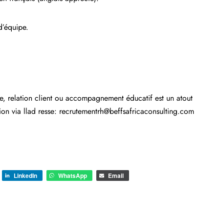
d’équipe.
e, relation client ou accompagnement éducatif est un atout
ion via llad resse: recrutementrh@beffsafricaconsulting.com
LinkedIn
WhatsApp
Email