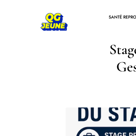
SANTÉ REPR
Stag
Ges